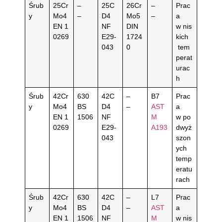
Śrub
25Cr
–
25C
26Cr
–
Prac
y
Mo4
–
D4
Mo5
–
a
EN 1
NF
DIN
w nis
0269
E29-
1724
kich
043
0
tem
perat
urac
h
Śrub
42Cr
630
42C
–
B7
Prac
y
Mo4
BS
D4
–
AST
a
EN 1
1506
NF
M
w po
0269
E29-
A193
dwyż
043
szon
ych
temp
eratu
rach
Śrub
42Cr
630
42C
–
L7
Prac
y
Mo4
BS
D4
–
AST
a
EN 1
1506
NF
M
w nis