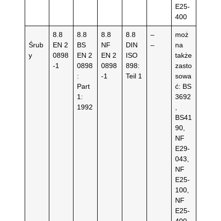
E25-
400
8.8
8.8
8.8
8.8
–
moż
Śrub
EN 2
BS
NF
DIN
–
na
y
0898
EN 2
EN 2
ISO
także
-1
0898
0898
898:
zasto
:
-1
Teil 1
sowa
Part
ć: BS
1:
3692
1992
,
BS41
90,
NF
E29-
043,
NF
E25-
100,
NF
E25-
400