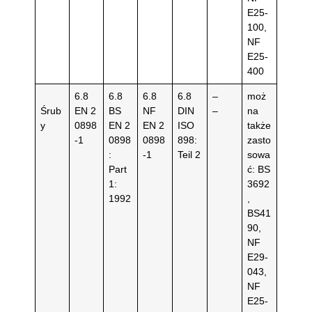
E25-
100,
NF
E25-
400
6.8
6.8
6.8
6.8
–
moż
Śrub
EN 2
BS
NF
DIN
–
na
y
0898
EN 2
EN 2
ISO
także
-1
0898
0898
898:
zasto
:
-1
Teil 2
sowa
Part
ć: BS
1:
3692
1992
,
BS41
90,
NF
E29-
043,
NF
E25-