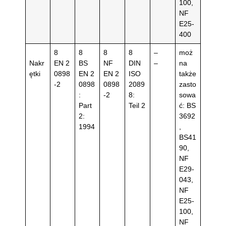
100,
NF
E25-
400
8
8
8
8
–
moż
Nakr
EN 2
BS
NF
DIN
–
na
ętki
0898
EN 2
EN 2
ISO
także
-2
0898
0898
2089
zasto
:
-2
8:
sowa
Part
Teil 2
ć: BS
2:
3692
1994
,
BS41
90,
NF
E29-
043,
NF
E25-
100,
NF