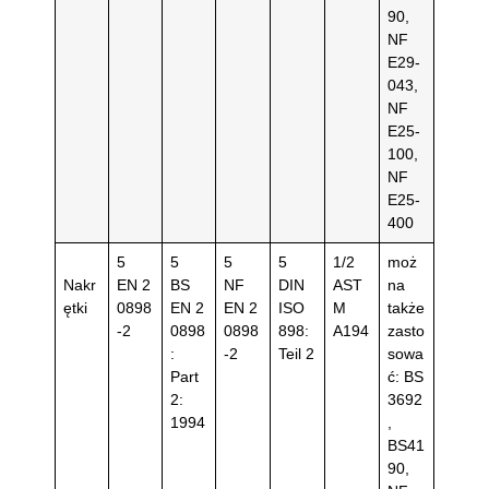
90,
NF
E29-
043,
NF
E25-
100,
NF
E25-
400
5
5
5
5
1/2
moż
Nakr
EN 2
BS
NF
DIN
AST
na
ętki
0898
EN 2
EN 2
ISO
M
także
-2
0898
0898
898:
A194
zasto
:
-2
Teil 2
sowa
Part
ć: BS
2:
3692
1994
,
BS41
90,