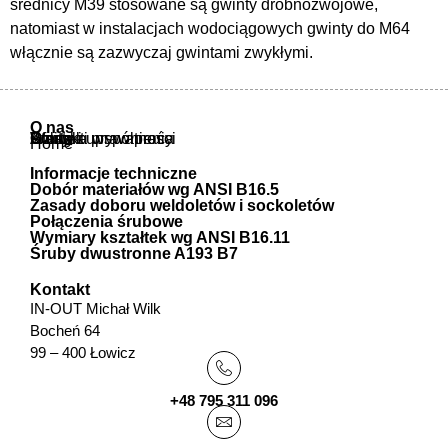
średnicy M39 stosowane są gwinty drobnozwojowe,
natomiast w instalacjach wodociągowych gwinty do M64
włącznie są zazwyczaj gwintami zwykłymi.
O nas
O nas
Oferta
Atesty i uprawnienia
Warunki współpracy
Polityka prywatności
Kontakt
Home
Informacje techniczne
Dobór materiałów wg ANSI B16.5
Zasady doboru weldoletów i sockoletów
Połączenia śrubowe
Wymiary kształtek wg ANSI B16.11
Śruby dwustronne A193 B7
Kontakt
IN-OUT Michał Wilk
Bocheń 64
99 – 400 Łowicz
+48 795 311 096