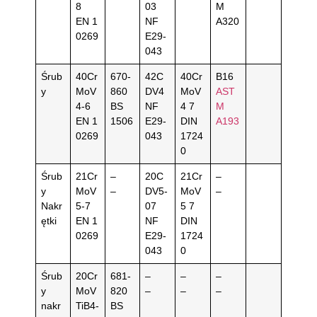
8
03
M
EN 1
NF
A320
0269
E29-
043
Śrub
40Cr
670-
42C
40Cr
B16
y
MoV
860
DV4
MoV
AST
4-6
BS
NF
4 7
M
EN 1
1506
E29-
DIN
A193
0269
043
1724
0
Śrub
21Cr
–
20C
21Cr
–
y
MoV
–
DV5-
MoV
–
Nakr
5-7
07
5 7
ętki
EN 1
NF
DIN
0269
E29-
1724
043
0
Śrub
20Cr
681-
–
–
–
y
MoV
820
–
–
–
nakr
TiB4-
BS