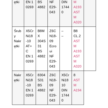
ętki
EN 1
BS
NF
DIN
M
0269
4882
E29-
1744
A193
043
0
AST
M
A320
Śrub
X5Cr
B8M
Z6C
–
B8
y
Ni18
X
N18-
–
CL.2
Nakr
-10
304S
09
AST
ętki
AT+
31
Ecro
M
C
BS
ui
A193
EN 1
4882
NF
AST
0269
E29-
M
043
A320
Nakr
X5Cr
8304
Z6C
X5Cr
8
ętki
Ni18
S31
N18-
Ni18
AST
-10
BS
09
10
M
EN 1
4882
NF
DIN
A194
0269
E29-
1744
043
0