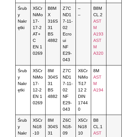
Śrub
X5Cr
B8M
Z7C
–
B8M
y
NiMo
X
ND1
–
CL.2
Nakr
17-
316S
7-11-
AST
ętki
17-2
31
02
M
AT+
BS
Ecro
A193
C
4882
ui
AST
EN 1
NF
M
0269
E29-
A320
043
Śrub
X5Cr
8M
Z7C
X6Cr
8M
y
NiMo
304S
ND1
NiMo
AST
Nakr
17-
31
7-11-
Ti17
M
ętki
12-2
BS
02
12 2
A194
EN 1
4882
NF
DIN
0269
E29-
1744
043
0
Śrub
X5Cr
8M
Z6C
X5Cr
B8
y
Ni18
304S
N18-
Ni18
CL.1
Nakr
-10
31
09
10
AST