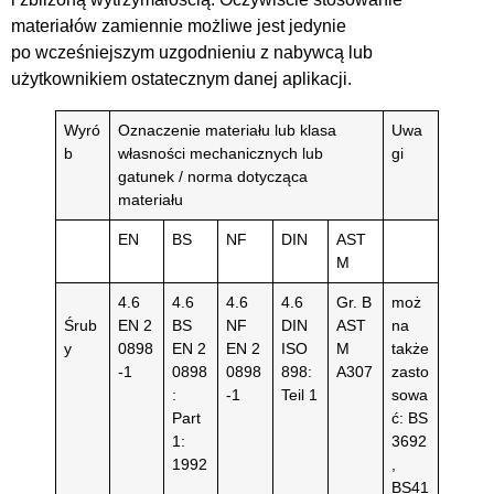
materiałów zamiennie możliwe jest jedynie
po wcześniejszym uzgodnieniu z nabywcą lub
użytkownikiem ostatecznym danej aplikacji.
Wyró
Oznaczenie materiału lub klasa
Uwa
b
własności mechanicznych lub
gi
gatunek / norma dotycząca
materiału
EN
BS
NF
DIN
AST
M
4.6
4.6
4.6
4.6
Gr. B
moż
Śrub
EN 2
BS
NF
DIN
AST
na
y
0898
EN 2
EN 2
ISO
M
także
-1
0898
0898
898:
A307
zasto
:
-1
Teil 1
sowa
Part
ć: BS
1:
3692
1992
,
BS41