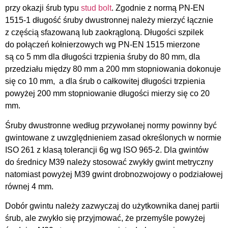
przy okazji śrub typu
stud bolt
. Zgodnie z normą PN-EN
1515-1 długość śruby dwustronnej należy mierzyć łącznie
z częścią sfazowaną lub zaokrągloną. Długości szpilek
do połączeń kołnierzowych wg PN-EN 1515 mierzone
są co 5 mm dla długości trzpienia śruby do 80 mm, dla
przedziału między 80 mm a 200 mm stopniowania dokonuje
się co 10 mm, a dla śrub o całkowitej długości trzpienia
powyżej 200 mm stopniowanie długości mierzy się co 20
mm.
Śruby dwustronne według przywołanej normy powinny być
gwintowane z uwzględnieniem zasad określonych w normie
ISO 261 z klasą tolerancji 6g wg ISO 965-2. Dla gwintów
do średnicy M39 należy stosować zwykły gwint metryczny
natomiast powyżej M39 gwint drobnozwojowy o podziałowej
równej 4 mm.
Dobór gwintu należy zazwyczaj do użytkownika danej partii
śrub, ale zwykło się przyjmować, że przemyśle powyżej