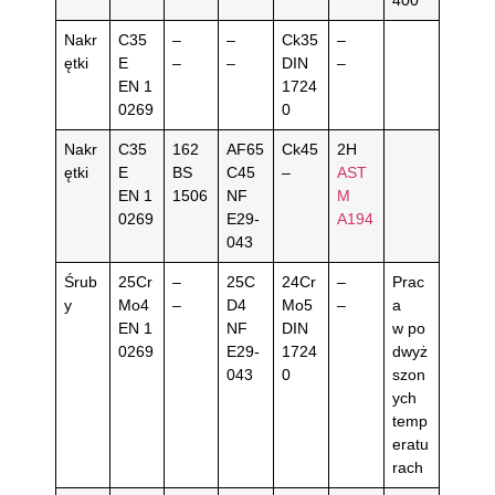
Nakr
C35
–
–
Ck35
–
ętki
E
–
–
DIN
–
EN 1
1724
0269
0
Nakr
C35
162
AF65
Ck45
2H
ętki
E
BS
C45
–
AST
EN 1
1506
NF
M
0269
E29-
A194
043
Śrub
25Cr
–
25C
24Cr
–
Prac
y
Mo4
–
D4
Mo5
–
a
EN 1
NF
DIN
w po
0269
E29-
1724
dwyż
043
0
szon
ych
temp
eratu
rach