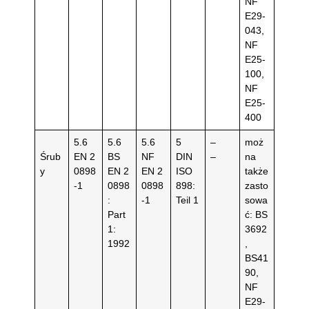
NF
E29-
043,
NF
E25-
100,
NF
E25-
400
5.6
5.6
5.6
5
–
moż
Śrub
EN 2
BS
NF
DIN
–
na
y
0898
EN 2
EN 2
ISO
także
-1
0898
0898
898:
zasto
:
-1
Teil 1
sowa
Part
ć: BS
1:
3692
1992
,
BS41
90,
NF
E29-