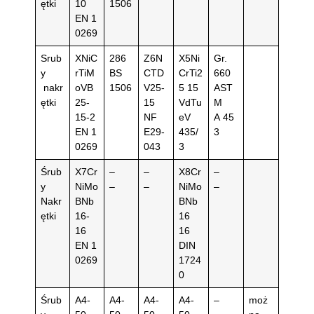
ętki
10
1506
EN 1
0269
Srub
XNiC
286
Z6N
X5Ni
Gr.
y
rTiM
BS
CTD
CrTi2
660
nakr
oVB
1506
V25-
5 15
AST
ętki
25-
15
VdTu
M
15-2
NF
eV
A 45
EN 1
E29-
435/
3
0269
043
3
Śrub
X7Cr
–
–
X8Cr
–
y
NiMo
–
–
NiMo
–
Nakr
BNb
BNb
ętki
16-
16
16
16
EN 1
DIN
0269
1724
0
Śrub
A4-
A4-
A4-
A4-
–
moż