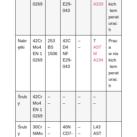
0269
E29-
A320
kich
043
tem
perat
urac
h
Nakr
42Cr
253
42C
–
7
Prac
ętki
Mo4
BS
D4
–
AST
a
EN 1
1506
NF
M
w nis
0269
E29-
A194
kich
043
tem
perat
urac
h
Śrub
42Cr
–
–
–
–
y
Mo4
–
–
–
–
EN 1
0269
Śrub
30Cr
–
40N
–
L43
y
NiMo
–
CD7-
–
AST