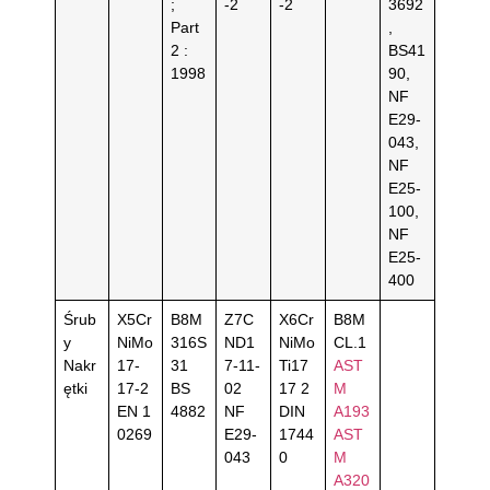
;
-2
-2
3692
Part
,
2 :
BS41
1998
90,
NF
E29-
043,
NF
E25-
100,
NF
E25-
400
Śrub
X5Cr
B8M
Z7C
X6Cr
B8M
y
NiMo
316S
ND1
NiMo
CL.1
Nakr
17-
31
7-11-
Ti17
AST
ętki
17-2
BS
02
17 2
M
EN 1
4882
NF
DIN
A193
0269
E29-
1744
AST
043
0
M
A320