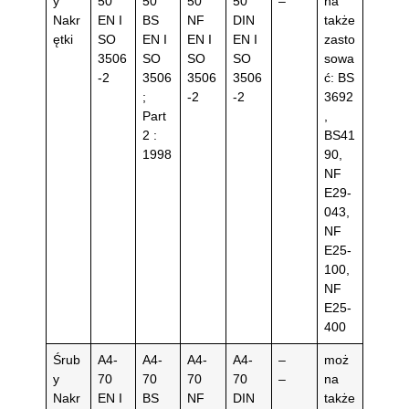
y
50
50
50
50
–
na
Nakr
EN I
BS
NF
DIN
także
ętki
SO
EN I
EN I
EN I
zasto
3506
SO
SO
SO
sowa
-2
3506
3506
3506
ć: BS
;
-2
-2
3692
Part
,
2 :
BS41
1998
90,
NF
E29-
043,
NF
E25-
100,
NF
E25-
400
Śrub
A4-
A4-
A4-
A4-
–
moż
y
70
70
70
70
–
na
Nakr
EN I
BS
NF
DIN
także