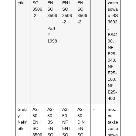
ętki
SO
EN I
EN I
EN I
zasto
3506
SO
SO
SO
sowa
-2
3506
3506
3506
ć: BS
;
-2
-2
3692
Part
,
2 :
BS41
1998
90,
NF
E29-
043,
NF
E25-
100,
NF
E25-
400
Śrub
A2-
A2-
A2-
A2-
–
moż
y
50
50
50
50
–
na
Nakr
EN I
BS
NF
DIN
także
etki
SO
EN I
EN I
EN I
zasto
3506
SO
SO
SO
sowa