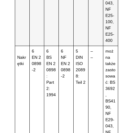
043,
NF
E25-
100,
NF
E25-
400
6
6
6
5
–
moż
Nakr
EN 2
BS
NF
DIN
–
na
ętki
0898
EN 2
EN 2
ISO
także
-2
0898
0898
2089
zasto
:
-2
8:
sowa
Part
Teil 2
ć: BS
2:
3692
1994
,
BS41
90,
NF
E29-
043,
NF