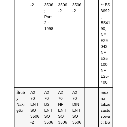
-2
3506
3506
3506
ć: BS
;
-2
-2
3692
Part
,
2 :
BS41
1998
90,
NF
E29-
043,
NF
E25-
100,
NF
E25-
400
Śrub
A2-
A2-
A2-
A2-
–
moż
y
70
70
70
70
–
na
Nakr
EN I
BS
NF
DIN
także
ętki
SO
EN I
EN I
EN I
zasto
3506
SO
SO
SO
sowa
-2
3506
3506
3506
ć: BS