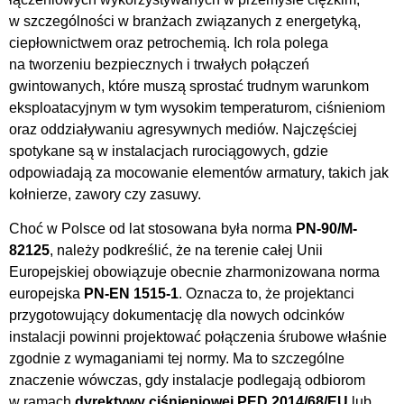
w szczególności w branżach związanych z energetyką,
ciepłownictwem oraz petrochemią. Ich rola polega
na tworzeniu bezpiecznych i trwałych połączeń
gwintowanych, które muszą sprostać trudnym warunkom
eksploatacyjnym w tym wysokim temperaturom, ciśnieniom
oraz oddziaływaniu agresywnych mediów. Najczęściej
spotykane są w instalacjach rurociągowych, gdzie
odpowiadają za mocowanie elementów armatury, takich jak
kołnierze, zawory czy zasuwy.
Choć w Polsce od lat stosowana była norma
PN-90/M-
82125
, należy podkreślić, że na terenie całej Unii
Europejskiej obowiązuje obecnie zharmonizowana norma
europejska
PN-EN 1515-1
. Oznacza to, że projektanci
przygotowujący dokumentację dla nowych odcinków
instalacji powinni projektować połączenia śrubowe właśnie
zgodnie z wymaganiami tej normy. Ma to szczególne
znaczenie wówczas, gdy instalacje podlegają odbiorom
w ramach
dyrektywy ciśnieniowej PED 2014/68/EU
lub