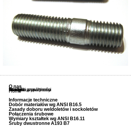
O nas
O nas
Oferta
Atesty i uprawnienia
Warunki współpracy
Polityka prywatności
Kontakt
Home
Informacje techniczne
Dobór materiałów wg ANSI B16.5
Zasady doboru weldoletów i sockoletów
Połączenia śrubowe
Wymiary kształtek wg ANSI B16.11
Śruby dwustronne A193 B7