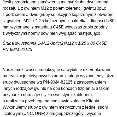
Jeśli przedmiotem zamówienia ma być śruba dwustronna
rodzaju 1 z gwintem M12 z polem tolerancji gwintu 3pLc
z podziałem a dwie grupy selekcyjne kojarzonym z otworem
z gwintem M12 x 1.25 kojarzonym z nakrętką i długości l=80
mm wykonanej z materiału C45E wówczas zapis zgodny
z wytycznymi normy powinien wyglądać następująco
Śruba dwustronna 1-M12-3p4c(2)/M12 x 1.25 x 80 C45E
PN-90/M-82125
Nasze możliwości produkcyjne są wybitnie ukierunkowane
na realizację nietypowych zadań, dlatego wykonujemy także
śruby dwustronne wg PN-90/M-82125 z zastosowaniem
innych rodzajów gwintu na obu końcach trzpienia, a takim
przypadku norma jest tylko swoistym szablonem,
a realizacja przebiega na podstawie zaleceń Klienta.
Wykonujemy śruby z gwintem metrycznym z jednej stroni
i calowym (UNC, UNF) z drugiej. Szczegóły i wycena