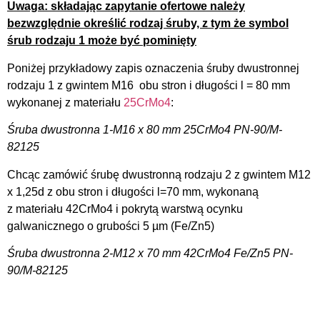
Uwaga: składając zapytanie ofertowe należy
bezwzględnie określić rodzaj śruby, z tym że symbol
śrub rodzaju 1 może być pominięty
Poniżej przykładowy zapis oznaczenia śruby dwustronnej
rodzaju 1 z gwintem M16 obu stron i długości l = 80 mm
wykonanej z materiału
25CrMo4
:
Śruba dwustronna 1-M16 x 80 mm 25CrMo4 PN-90/M-
82125
Chcąc zamówić śrubę dwustronną rodzaju 2 z gwintem M12
x 1,25d z obu stron i długości l=70 mm, wykonaną
z materiału 42CrMo4 i pokrytą warstwą ocynku
galwanicznego o grubości 5 µm (Fe/Zn5)
Śruba dwustronna 2-M12 x 70 mm 42CrMo4 Fe/Zn5 PN-
90/M-82125