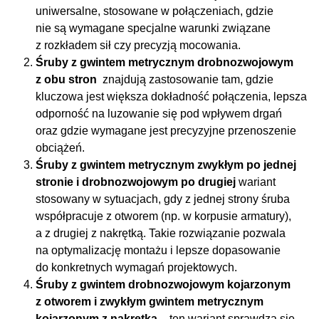
uniwersalne, stosowane w połączeniach, gdzie
nie są wymagane specjalne warunki związane
z rozkładem sił czy precyzją mocowania.
Śruby z gwintem metrycznym drobnozwojowym
z obu stron
znajdują zastosowanie tam, gdzie
kluczowa jest większa dokładność połączenia, lepsza
odporność na luzowanie się pod wpływem drgań
oraz gdzie wymagane jest precyzyjne przenoszenie
obciążeń.
Śruby z gwintem metrycznym zwykłym po jednej
stronie i drobnozwojowym po drugiej
wariant
stosowany w sytuacjach, gdy z jednej strony śruba
współpracuje z otworem (np. w korpusie armatury),
a z drugiej z nakrętką. Takie rozwiązanie pozwala
na optymalizację montażu i lepsze dopasowanie
do konkretnych wymagań projektowych.
Śruby z gwintem drobnozwojowym kojarzonym
z otworem i zwykłym gwintem metrycznym
kojarzonym z nakrętką
– ten wariant sprawdza się