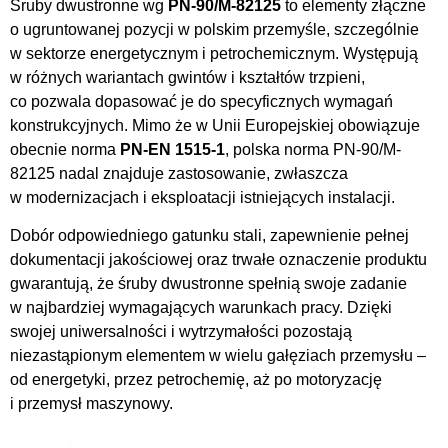
Śruby dwustronne wg
PN-90/M-82125
to elementy złączne
o ugruntowanej pozycji w polskim przemyśle, szczególnie
w sektorze energetycznym i petrochemicznym. Występują
w różnych wariantach gwintów i kształtów trzpieni,
co pozwala dopasować je do specyficznych wymagań
konstrukcyjnych. Mimo że w Unii Europejskiej obowiązuje
obecnie norma
PN-EN 1515-1
, polska norma PN-90/M-
82125 nadal znajduje zastosowanie, zwłaszcza
w modernizacjach i eksploatacji istniejących instalacji.
Dobór odpowiedniego gatunku stali, zapewnienie pełnej
dokumentacji jakościowej oraz trwałe oznaczenie produktu
gwarantują, że śruby dwustronne spełnią swoje zadanie
w najbardziej wymagających warunkach pracy. Dzięki
swojej uniwersalności i wytrzymałości pozostają
niezastąpionym elementem w wielu gałęziach przemysłu –
od energetyki, przez petrochemię, aż po motoryzację
i przemysł maszynowy.