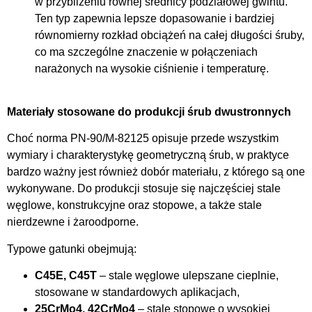
w przybliżeniu równej średnicy podziałowej gwintu.
Ten typ zapewnia lepsze dopasowanie i bardziej
równomierny rozkład obciążeń na całej długości śruby,
co ma szczególne znaczenie w połączeniach
narażonych na wysokie ciśnienie i temperaturę.
Materiały stosowane do produkcji śrub dwustronnych
Choć norma PN-90/M-82125 opisuje przede wszystkim
wymiary i charakterystykę geometryczną śrub, w praktyce
bardzo ważny jest również dobór materiału, z którego są one
wykonywane. Do produkcji stosuje się najczęściej stale
węglowe, konstrukcyjne oraz stopowe, a także stale
nierdzewne i żaroodporne.
Typowe gatunki obejmują:
C45E, C45T
– stale węglowe ulepszane cieplnie,
stosowane w standardowych aplikacjach,
25CrMo4, 42CrMo4
– stale stopowe o wysokiej