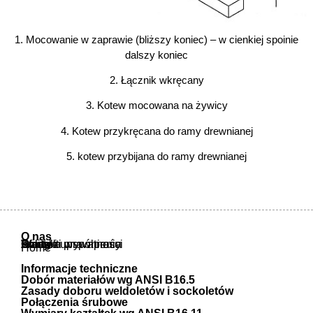
1. Mocowanie w zaprawie (bliższy koniec) – w cienkiej spoinie
dalszy koniec
2. Łącznik wkręcany
3. Kotew mocowana na żywicy
4. Kotew przykręcana do ramy drewnianej
5. kotew przybijana do ramy drewnianej
O nas
O nas
Oferta
Atesty i uprawnienia
Warunki współpracy
Polityka prywatności
Kontakt
Home
Informacje techniczne
Dobór materiałów wg ANSI B16.5
Zasady doboru weldoletów i sockoletów
Połączenia śrubowe