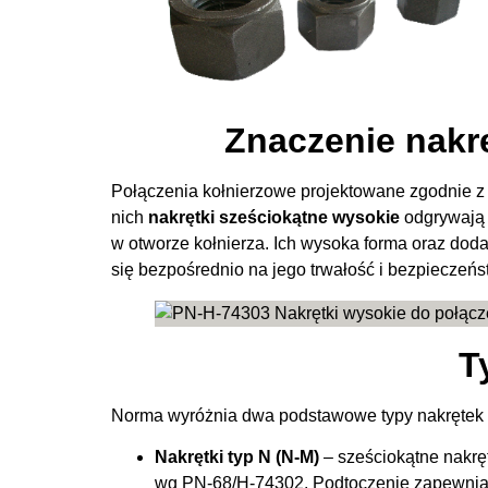
Znaczenie nakr
Połączenia kołnierzowe projektowane zgodnie 
nich
nakrętki sześciokątne wysokie
odgrywają 
w otworze kołnierza. Ich wysoka forma oraz dod
się bezpośrednio na jego trwałość i bezpieczeńs
T
Norma wyróżnia dwa podstawowe typy nakrętek 
Nakrętki typ N (N-M)
– sześciokątne nakrę
wg PN-68/H-74302. Podtoczenie zapewnia p