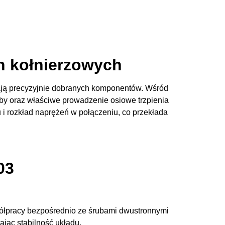
h kołnierzowych
ją precyzyjnie dobranych komponentów. Wśród
by oraz właściwe prowadzenie osiowe trzpienia
 i rozkład naprężeń w połączeniu, co przekłada
03
półpracy bezpośrednio ze śrubami dwustronnymi
jąc stabilność układu.