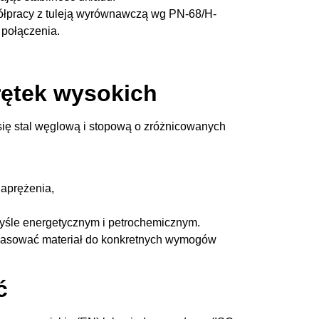
ółpracy z tuleją wyrównawczą wg PN-68/H-
 połączenia.
rętek wysokich
się stal węglową i stopową o zróżnicowanych
naprężenia,
yśle energetycznym i petrochemicznym.
opasować materiał do konkretnych wymogów
ć