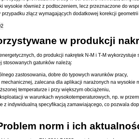
ki wysokie również z podtoczeniem, lecz przeznaczone do wsp
w przypadku złącz wymagających dodatkowej korekcji geometrii
orzystywane w produkcji nak
ergetycznych, do produkcji nakrętek N-M i T-M wykorzystuje 
ej stosowanych gatunków należą:
gólnego zastosowania, dobre do typowych warunków pracy,
 mechanicznej, zalecana dla aplikacji narażonych na wysokie 
ższonej temperaturze i przy większym obciążeniu,
eksploatacji w warunkach wysokotemperaturowych, np. w przem
e z indywidualną specyfikacją zamawiającego, co pozwala d
Problem norm i ich aktualnoś