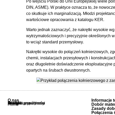
Po wejściu Polski do Unii Europejskiej wiele p
DIN, ASME). W praktyce oznacza to, że nowoczes
co skutkuje ich marginalizacją. Młodzi projektan
wartościowe opracowania z katalogu KER.
Warto jednak zaznaczyć, że nakrętki wysokie 
wytrzymałościowych i precyzyjnie określonych 
to wciąż standard przemysłowy.
Nakrętki wysokie do połączeń kołnierzowych, z
chemii, instalacjach przesyłowych i konstrukcj
oraz długoletnie doświadczenie eksploatacyjne 
opartych na śrubach dwustronnych.
O nas
Informacje 
O nas
Oferta
Atesty i uprawnienia
Warunki współpracy
Polityka prywatności
Kontakt
Home
Dobór mater
Zasady dobo
Połączenia