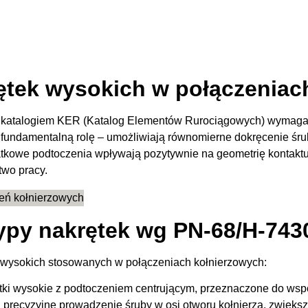
ętek wysokich w połączeniac
z katalogiem KER (Katalog Elementów Rurociągowych) wymaga
fundamentalną rolę – umożliwiają równomierne dokręcenie śru
atkowe podtoczenia wpływają pozytywnie na geometrię kontaktu
two pracy.
ypy nakrętek wg PN-68/H-743
wysokich stosowanych w połączeniach kołnierzowych:
tki wysokie z podtoczeniem centrującym, przeznaczone do ws
recyzyjne prowadzenie śruby w osi otworu kołnierza, zwiększa