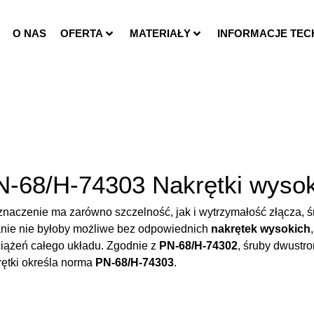
O NAS
OFERTA
MATERIAŁY
INFORMACJE TEC
N-68/H-74303 Nakrętki wysok
znaczenie ma zarówno szczelność, jak i wytrzymałość złącza,
anie nie byłoby możliwe bez odpowiednich
nakrętek wysokich
ciążeń całego układu. Zgodnie z
PN-68/H-74302
, śruby dwustr
rętki określa norma
PN-68/H-74303
.