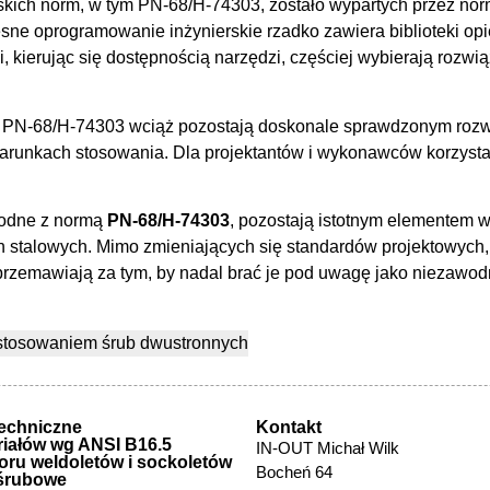
olskich norm, w tym PN-68/H-74303, zostało wypartych przez no
ne oprogramowanie inżynierskie rzadko zawiera biblioteki opi
ci, kierując się dostępnością narzędzi, częściej wybierają roz
wg PN-68/H-74303 wciąż pozostają doskonale sprawdzonym roz
warunkach stosowania. Dla projektantów i wykonawców korzysta
godne z normą
PN-68/H-74303
, pozostają istotnym elementem w
ach stalowych. Mimo zmieniających się standardów projektowych
przemawiają za tym, by nadal brać je pod uwagę jako niezawod
techniczne
Kontakt
iałów wg ANSI B16.5
IN-OUT Michał Wilk
ru weldoletów i sockoletów
Bocheń 64
 śrubowe