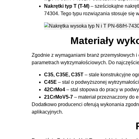
Nakrętki typ T (T-M)
– sześciokątne nakręt
74304. Tego typu rozwiązania stosuje się 
Materiały wyk
Zgodnie z wymaganiami branż przemysłowych i en
parametrach wytrzymałościowych. Do najczęści
C35, C35E, C35T
– stale konstrukcyjne o
C45E
– stal o podwyższonej wytrzymałości
42CrMo4
– stal stopowa do pracy w podwy
21CrMoV5-7
– materiał przeznaczony do 
Dodatkowo producenci oferują wykonania zgodn
aplikacyjnych.