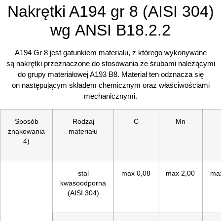
Nakrętki A194 gr 8 (AISI 304)
wg ANSI B18.2.2
A194 Gr 8 jest gatunkiem materiału, z którego wykonywane
są nakrętki przeznaczone do stosowania ze śrubami należącymi
do grupy materiałowej A193 B8. Materiał ten odznacza się
on następującym składem chemicznym oraz właściwościami
mechanicznymi.
Sposób
Rodzaj
C
Mn
znakowania
materiału
4)
stal
max 0,08
max 2,00
ma
kwasoodporna
(AISI 304)