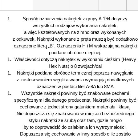
Sposób oznaczenia nakrętek z grupy A 194 dotyczy
wszystkich rodzajów wykonania nakrętek,
a więc kształtowanych na zimno oraz wykonanych
z odkuwek. Nakrętki wykonane z pręta muszą być dodatkowo
oznaczone literą „B”. Oznaczenia H i M wskazują na nakrętki
poddane obróbce cieplnej.
Właściwości dotyczą nakrętek w wykonaniu ciężkim (Heavy
Hex Nuts) o 8 zwojach/cal
Nakrętki poddane obróbce termicznej poprzez nawęglanie
z zastosowaniem węglika wapnia wymagają dodatkowych
oznaczeń w postaci liter A-8A lub 8MA
Wszystkie nakrętki powinny być znakowane cechami
specyficznymi dla danego producenta. Nakrętki powinny być
cechowane z jednej strony gatunkiem materiału i klasą.
Nie dopuszcza się znakowania w miejscu bezpośredniego
styku nakrętki ze śrubą oraz tam, gdzie mogło
by to doprowadzić do osłabienia ich wytrzymałości.
Dopuszcza się cechowanie w inny sposób o ile zostało