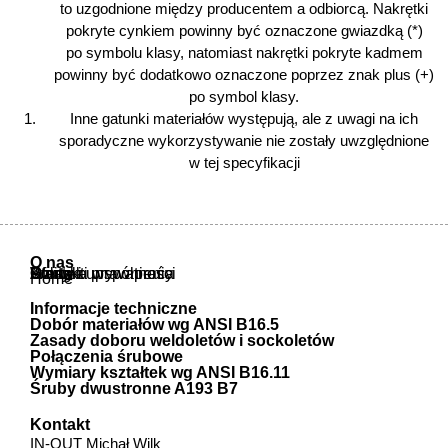
to uzgodnione między producentem a odbiorcą. Nakrętki
pokryte cynkiem powinny być oznaczone gwiazdką (*)
po symbolu klasy, natomiast nakrętki pokryte kadmem
powinny być dodatkowo oznaczone poprzez znak plus (+)
po symbol klasy.
Inne gatunki materiałów występują, ale z uwagi na ich
sporadyczne wykorzystywanie nie zostały uwzględnione
w tej specyfikacji
O nas
O nas
Oferta
Atesty i uprawnienia
Warunki współpracy
Polityka prywatności
Kontakt
Home
Informacje techniczne
Dobór materiałów wg ANSI B16.5
Zasady doboru weldoletów i sockoletów
Połączenia śrubowe
Wymiary kształtek wg ANSI B16.11
Śruby dwustronne A193 B7
Kontakt
IN-OUT Michał Wilk