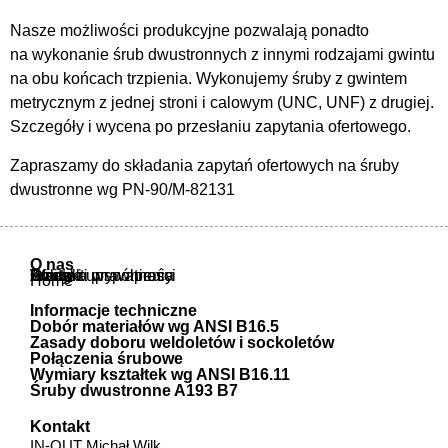
Nasze możliwości produkcyjne pozwalają ponadto
na wykonanie śrub dwustronnych z innymi rodzajami gwintu
na obu końcach trzpienia. Wykonujemy śruby z gwintem
metrycznym z jednej stroni i calowym (UNC, UNF) z drugiej.
Szczegóły i wycena po przesłaniu zapytania ofertowego.
Zapraszamy do składania zapytań ofertowych na śruby
dwustronne wg PN-90/M-82131
O nas
O nas
Oferta
Atesty i uprawnienia
Warunki współpracy
Polityka prywatności
Kontakt
Home
Informacje techniczne
Dobór materiałów wg ANSI B16.5
Zasady doboru weldoletów i sockoletów
Połączenia śrubowe
Wymiary kształtek wg ANSI B16.11
Śruby dwustronne A193 B7
Kontakt
IN-OUT Michał Wilk