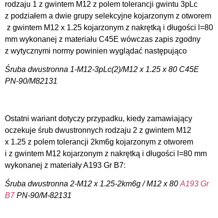
rodzaju 1 z gwintem M12 z polem tolerancji gwintu 3pLc
z podziałem a dwie grupy selekcyjne kojarzonym z otworem
z gwintem M12 x 1.25 kojarzonym z nakrętką i długości l=80
mm wykonanej z materiału C45E wówczas zapis zgodny
z wytycznymi normy powinien wyglądać następująco
Śruba dwustronna 1-M12-3pLc(2)/M12 x 1.25 x 80 C45E
PN-90/M82131
Ostatni wariant dotyczy przypadku, kiedy zamawiający
oczekuje śrub dwustronnych rodzaju 2 z gwintem M12
x 1.25 z polem tolerancji 2km6g kojarzonym z otworem
i z gwintem M12 kojarzonym z nakrętką i długości l=80 mm
wykonanej z materiały A193 Gr B7:
Śruba dwustronna 2-M12 x 1.25-2km6g / M12 x 80
A193 Gr
B7
PN-90/M-82131