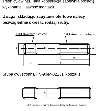
średnicy gwintu. Taka konstrukcja zapewnia prostotę
wykonania i łatwość montażu.
Uwaga: składając zapytanie ofertowe należy
bezwzględnie określić rodzaj śruby.
Śruba dwustronna PN-90/M-82131 Rodzaj 1