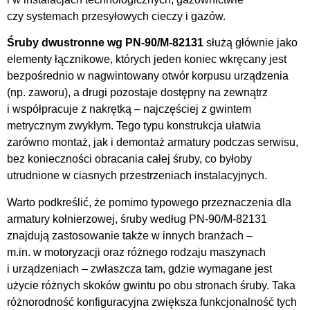
czy systemach przesyłowych cieczy i gazów.
Śruby dwustronne wg PN-90/M-82131
służą głównie jako
elementy łącznikowe, których jeden koniec wkręcany jest
bezpośrednio w nagwintowany otwór korpusu urządzenia
(np. zaworu), a drugi pozostaje dostępny na zewnątrz
i współpracuje z nakrętką – najczęściej z gwintem
metrycznym zwykłym. Tego typu konstrukcja ułatwia
zarówno montaż, jak i demontaż armatury podczas serwisu,
bez konieczności obracania całej śruby, co byłoby
utrudnione w ciasnych przestrzeniach instalacyjnych.
Warto podkreślić, że pomimo typowego przeznaczenia dla
armatury kołnierzowej, śruby według PN-90/M-82131
znajdują zastosowanie także w innych branżach –
m.in. w motoryzacji oraz różnego rodzaju maszynach
i urządzeniach – zwłaszcza tam, gdzie wymagane jest
użycie różnych skoków gwintu po obu stronach śruby. Taka
różnorodność konfiguracyjna zwiększa funkcjonalność tych