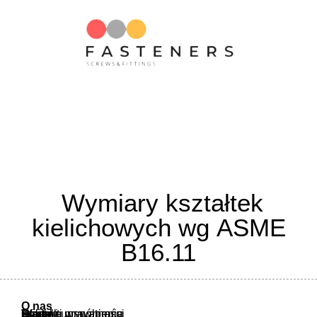
Wymiary kształtek
kielichowych wg ASME
B16.11
O nas
O nas
Oferta
Atesty i uprawnienia
Warunki współpracy
Polityka prywatności
Kontakt