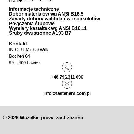
Home
Informacje techniczne
Dobór materiałów wg ANSI B16.5
Zasady doboru weldoletów i sockoletów
Połączenia śrubowe
Wymiary kształtek wg ANSI B16.11
Śruby dwustronne A193 B7
Kontakt
IN-OUT Michał Wilk
Bocheń 64
99 – 400 Łowicz
+48 795 311 096
info@fasteners.com.pl
© 2026 Wszelkie prawa zastrzeżone.